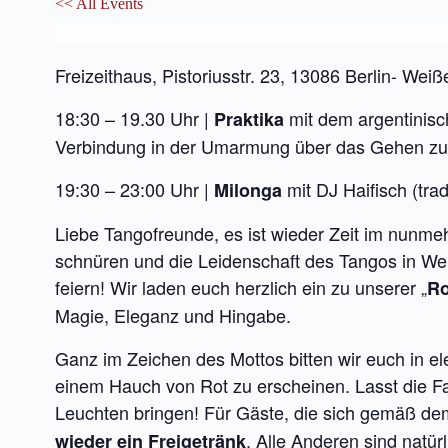
<< All Events
26
November
2025
Freizeithaus, Pistoriusstr. 23, 13086 Berlin- Wei
18:30 – 19.30 Uhr |
mit dem argentinisch
Praktika
Verbindung in der Umarmung über das Gehen zu 
19:30 – 23:00 Uhr |
mit DJ Haifisch (trad
Milonga
Liebe Tangofreunde, es ist wieder Zeit im nunmeh
schnüren und die Leidenschaft des Tangos in We
feiern! Wir laden euch herzlich ein zu unserer „
Ro
Magie, Eleganz und Hingabe.
Ganz im Zeichen des Mottos bitten wir euch in e
einem Hauch von Rot zu erscheinen. Lasst die F
Leuchten bringen! Für Gäste, die sich gemäß dem
. Alle Anderen sind natür
wieder ein Freigetränk