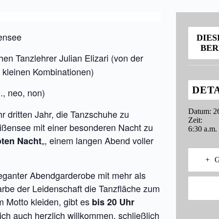
ßensee
DIES
BER
en Tanzlehrer Julian Elizari (von der
kleinen Kombinationen)
DET
., neo, non)
Datum:
2
r dritten Jahr, die Tanzschuhe zu
Zeit:
ißensee mit einer besonderen Nacht zu
6:30 a.m.
„, einem langen Abend voller
ten Nacht
+ 
leganter Abendgarderobe mit mehr als
arbe der Leidenschaft die Tanzfläche zum
 Motto kleiden, gibt es
bis 20 Uhr
lich auch herzlich willkommen, schließlich